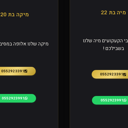
מיה בת 22
מיקה בת 20
י הקעקועים מיה שלנו
מיקה שלנו אלופה במסיבו
בשבילכם !
0552923391
0552923391
0552923991
0552923991