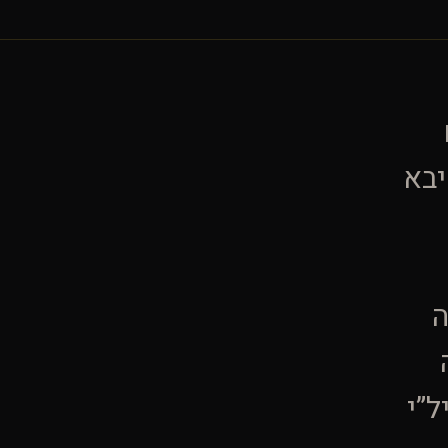
יבא
ה
ל”י