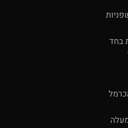
פניות
 בחד
כרמל
מעלה