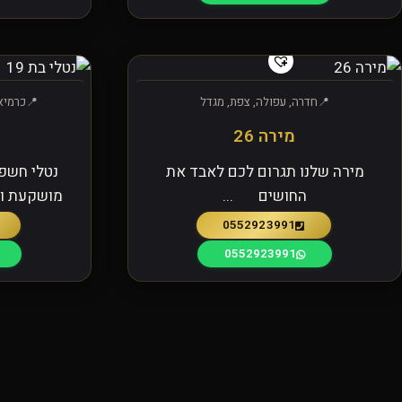
חדרה, עפולה, צפת, מגדל
כרמיאל
מירה 26
מירה שלנו תגרום לכם לאבד את
נטלי חשפ
החושים ...
מושקעת וי
0552923991
0552923991