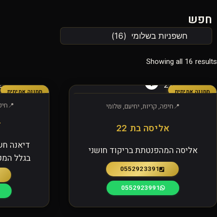
חפש
Showing all 16 results
תמונה אמיתית
תמונה אמיתית
חיפ
חיפה, קריות, יחיעם, שלומי
ד
אליסה בת 22
דיאנה חש
אליסה המהפנטתת בריקוד חושני
בגלל המק
0552923391
0552923991