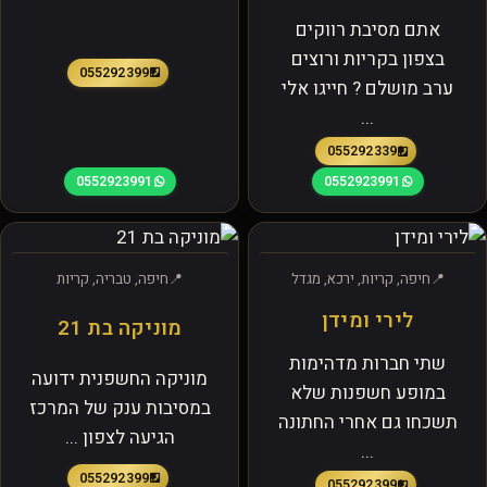
אתם מסיבת רווקים
בצפון בקריות ורוצים
0552923991
ערב מושלם ? חייגו אלי
...
0552923391
0552923991
0552923991
חיפה, קריות, ירכא, מגדל
חיפה, טבריה, קריות
לירי ומידן
מוניקה בת 21
שתי חברות מדהימות
מוניקה החשפנית ידועה
במופע חשפנות שלא
במסיבות ענק של המרכז
תשכחו גם אחרי החתונה
הגיעה לצפון ...
...
0552923991
0552923991