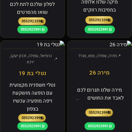
מיקה שלנו אלופה
לסלון שלכם לתת לכם
במסיבות רווקים
שואו מהסרטים
0552923391
0552923391
0552923991
0552923991
חדרה, עפולה, צפת, מגדל
כרמיאל, עפולה, זכרון יעקב,
ירכא
מירה 26
נטלי בת 19
נטלי חשפנית מקצועית
מירה שלנו תגרום לכם
עם הופעה מושקעת
לאבד את החושים ...
ויפה מופעיה עכשיו
בצפון
0552923991
0552923991
0552923991
0552923991