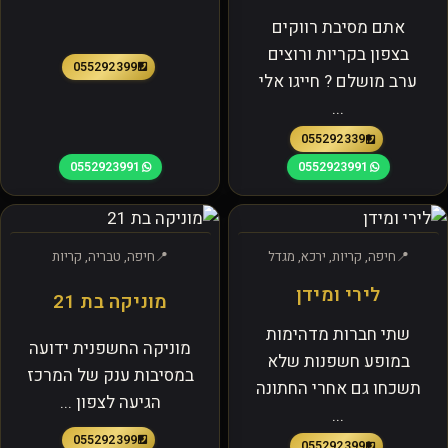
אתם מסיבת רווקים
בצפון בקריות ורוצים
0552923991
ערב מושלם ? חייגו אלי
...
0552923391
0552923991
0552923991
חיפה, קריות, ירכא, מגדל
חיפה, טבריה, קריות
לירי ומידן
מוניקה בת 21
שתי חברות מדהימות
מוניקה החשפנית ידועה
במופע חשפנות שלא
במסיבות ענק של המרכז
תשכחו גם אחרי החתונה
הגיעה לצפון ...
...
0552923991
0552923991