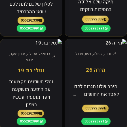
מיקה שלנו אלופה
לסלון שלכם לתת לכם
במסיבות רווקים
שואו מהסרטים
0552923391
0552923391
0552923991
0552923991
חדרה, עפולה, צפת, מגדל
כרמיאל, עפולה, זכרון יעקב,
ירכא
מירה 26
נטלי בת 19
נטלי חשפנית מקצועית
מירה שלנו תגרום לכם
עם הופעה מושקעת
לאבד את החושים ...
ויפה מופעיה עכשיו
בצפון
0552923991
0552923991
0552923991
0552923991