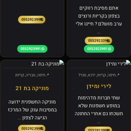
אתם מסיבת רווקים
בצפון בקריות ורוצים
0552923991
ערב מושלם ? חייגו אלי
...
0552923391
0552923991
0552923991
חיפה, קריות, ירכא, מגדל
חיפה, טבריה, קריות
לירי ומידן
מוניקה בת 21
שתי חברות מדהימות
מוניקה החשפנית ידועה
במופע חשפנות שלא
במסיבות ענק של המרכז
תשכחו גם אחרי החתונה
הגיעה לצפון ...
...
0552923991
0552923991