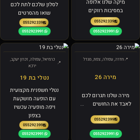
מיקה שלנו אלופה
לסלון שלכם לתת לכם
במסיבות רווקים
שואו מהסרטים
0552923391
0552923391
0552923991
0552923991
חדרה, עפולה, צפת, מגדל
כרמיאל, עפולה, זכרון יעקב,
ירכא
מירה 26
נטלי בת 19
נטלי חשפנית מקצועית
מירה שלנו תגרום לכם
עם הופעה מושקעת
לאבד את החושים ...
ויפה מופעיה עכשיו
בצפון
0552923991
0552923991
0552923991
0552923991