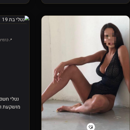
כרמיאל
נטלי חשפ
מושקעת וי