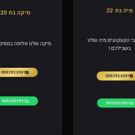
מיה בת 22
מיקה בת 20
י הקעקועים מיה שלנו
מיקה שלנו אלופה במסיבו
בשבילכם !
0552923391
0552923391
0552923991
0552923991