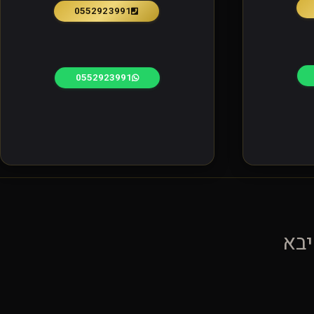
0552923991
0552923991
יבא