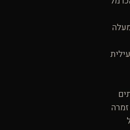
כרמל
מעלה
ילית
ים
זמרה