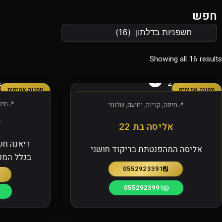
חפש
Showing all 16 results
תמונה אמיתית
תמונה אמיתית
חיפ
חיפה, קריות, יחיעם, שלומי
ד
אליסה בת 22
דיאנה חש
אליסה המהפנטתת בריקוד חושני
בגלל המק
0552923391
0552923991