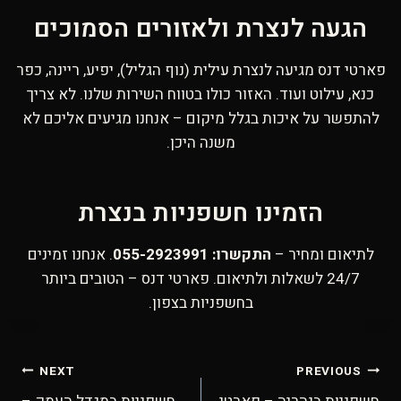
הגעה לנצרת ולאזורים הסמוכים
פארטי דנס מגיעה לנצרת עילית (נוף הגליל), יפיע, ריינה, כפר
כנא, עילוט ועוד. האזור כולו בטווח השירות שלנו. לא צריך
להתפשר על איכות בגלל מיקום – אנחנו מגיעים אליכם לא
משנה היכן.
הזמינו חשפניות בנצרת
לתיאום ומחיר –
התקשרו: 055-2923991
. אנחנו זמינים
24/7 לשאלות ולתיאום. פארטי דנס – הטובים ביותר
בחשפניות בצפון.
ניווט
NEXT
PREVIOUS