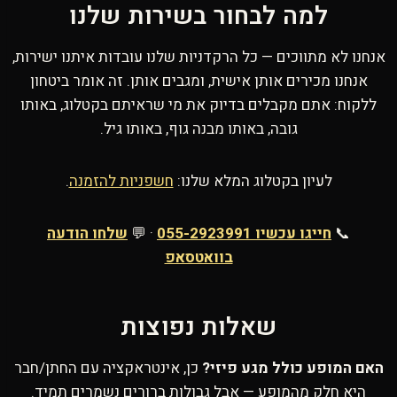
למה לבחור בשירות שלנו
אנחנו לא מתווכים — כל הרקדניות שלנו עובדות איתנו ישירות,
אנחנו מכירים אותן אישית, ומגבים אותן. זה אומר ביטחון
ללקוח: אתם מקבלים בדיוק את מי שראיתם בקטלוג, באותו
גובה, באותו מבנה גוף, באותו גיל.
לעיון בקטלוג המלא שלנו:
חשפניות להזמנה
.
📞
חייגו עכשיו 055-2923991
· 💬
שלחו הודעה
בוואטסאפ
שאלות נפוצות
האם המופע כולל מגע פיזי?
כן, אינטראקציה עם החתן/חבר
היא חלק מהמופע — אבל גבולות ברורים נשמרים תמיד.