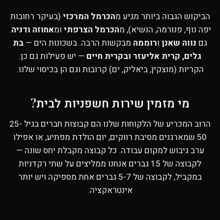
הביקוש הגבוה ביותר מגיע מ
הכרמל המרכזי
(בעיקר רחובות
יפה נוף, פנורמה, הנשיא), מ
הכרמל הצרפתי
ומ
אחוזה ודניה
.
גם
נווה שאנן
ו
רוממה
מבקשות הרבה. בשכונות הים —
בת
גלים, קרית אליעזר ובקרית חיים
— יש פעילות גם כן.
הקריות (מוצקין, ביאליק, ים) קרובות וגם הן בכיסוי שלנו.
מי מזמין שירות חשפניות לבית?
הרוב המכריע של הלקוחות שלנו הם קבוצות חברים בגיל 25-
50 שמארגנים מסיבת רווקים, יום הולדת מפתיע, או אפילו
ערב גיבוש למקום עבודה. כל קבוצה מקבלת יחס שונה —
לקבוצה של 15 גברים אנחנו ממליצים על שתי רקדניות
במקביל, לקבוצה של 5-7 גברים אחת מספיקה ויש יותר
אינטראקציה.