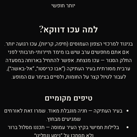
יותר חופשי
למה עכו דווקא?
בניגוד למרכזי הצפון העמוסים (חיפה, קריות), עכו רגועה יותר.
אם אתם מחפשים ערב שיש בו מימד תיירותי-תרבותי לפני
החלק הסגור — עכו מנצחת. אפשר להתחיל בארוחה במסעדה
ערבית מסורתית בעיר העתיקה (“אבו כריסטו”, “אל-באשה”),
לעבור לטיול קצר על החומות, ולסיים בצימר עם המופע.
טיפים מקומיים
בעיר העתיקה — חניה מוגבלת מאוד. שמרו זאת לאורחים
שמגיעים מבחוץ.
בלילות חמישי בקיץ העיר עמוסה — תכננו מסלול ברור
ולא תסמכו על “ניסע ונחליט”.