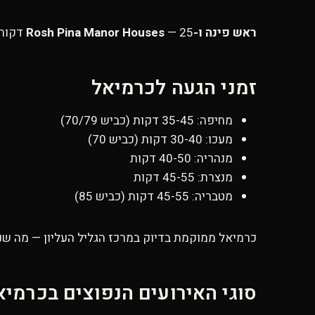
ראש פינה ו-Rosh Pina Manor Houses
— 25 דקות מכרמיאל. אם הקבוצה שלכם רוצה לשלב יין, נוף ועמק החולה — ראש פינה עם מופע פרטי זה חבילה שלא ישכחו.
זמני הגעה לכרמיאל
מחיפה: 35-45 דקות (כביש 70/79)
מעכו: 30-40 דקות (כביש 70)
מנהריה: 40-50 דקות
מנצרת: 45-55 דקות
מטבריה: 45-55 דקות (כביש 85)
כרמיאל ממוקמת בדיוק במרכז הגליל העליון — מה שנותן
סוגי האירועים הנפוצים בכרמיא