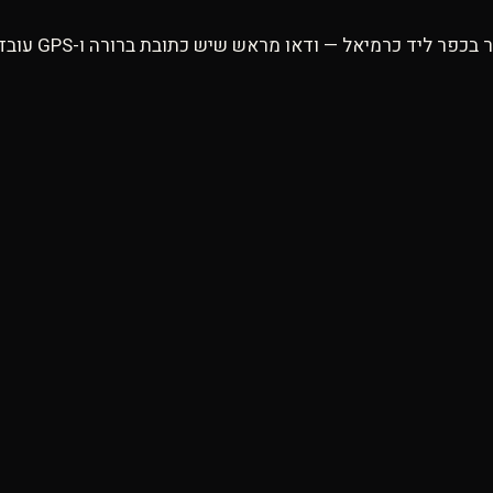
רמיאל — ודאו מראש שיש כתובת ברורה ו-GPS עובד. לפעמים בכפרים ערביים ה-GPS מתבלבל.